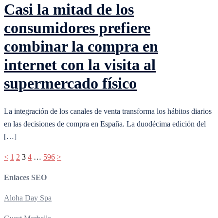
Casi la mitad de los
consumidores prefiere
combinar la compra en
internet con la visita al
supermercado físico
La integración de los canales de venta transforma los hábitos diarios
en las decisiones de compra en España. La duodécima edición del
[…]
Paginación
<
1
2
3
4
…
596
>
de
Enlaces SEO
entradas
Aloha Day Spa