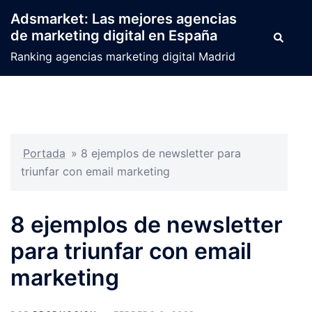
Saltar
Adsmarket: Las mejores agencias
al
de marketing digital en España
Buscar
contenido
Ranking agencias marketing digital Madrid
Portada
»
8 ejemplos de newsletter para
triunfar con email marketing
8 ejemplos de newsletter
para triunfar con email
marketing