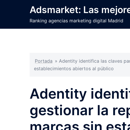
Saltar
Adsmarket: Las mejore
al
contenido
Ranking agencias marketing digital Madrid
Portada
»
Adentity identifica las claves pa
establecimientos abiertos al público
Adentity identi
gestionar la re
marcas sin est