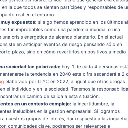
 en la que todos se sientan partícipes y responsables de u
mpacto real en el entorno.
s muy expuestos
:
si algo hemos aprendido en los últimos a
ciones tan improbables como una pandemia mundial o una
una crisis energética de alcance planetario. En el actual
consiste en anticipar eventos de riesgo pensando sólo en
orto plazo, sino en cómo revertirlos en positivos a medio
a sociedad tan polarizada:
hoy, 1 de cada 4 personas est
mantenerse la tendencia en 2040 esta cifra ascenderá a 2 
rug
elaborado por LLYC en 2022, al igual que otras drogas
s en el individuo y en la sociedad. Tenemos la responsabilid
ncontrar un camino de salida a esta situación.
yentes en un contexto complejo:
la incertidumbre, la
ientes ineludibles en la gestión empresarial. Si logramos
a nuestros grupos de interés, dar respuesta a las inquietu
s con comunidades clave, podremos ser relevantes e