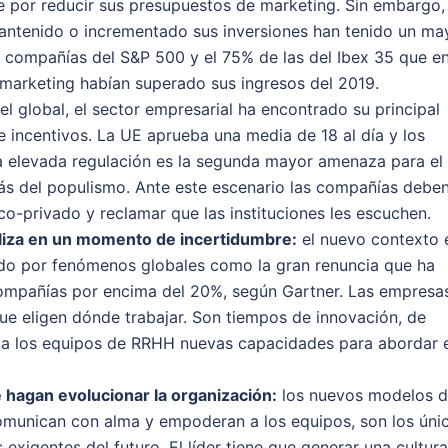
 por reducir sus presupuestos de marketing. Sin embargo, 
antenido o incrementado sus inversiones han tenido un ma
as compañías del S&P 500 y el 75% de las del Ibex 35 que e
 marketing habían superado sus ingresos del 2019.
el global, el sector empresarial ha encontrado su principal
e incentivos. La UE aprueba una media de 18 al día y los
a elevada regulación es la segunda mayor amenaza para el
rás del populismo. Ante este escenario las compañías debe
ico-privado y reclamar que las instituciones les escuchen.
eliza en un momento de incertidumbre:
el nuevo contexto 
ado por fenómenos globales como la gran renuncia que ha
 compañías por encima del 20%, según Gartner. Las empresa
ue eligen dónde trabajar. Son tiempos de innovación, de
r a los equipos de RRHH nuevas capacidades para
abordar 
e hagan evolucionar la organización
:
los nuevos modelos 
omunican con alma y empoderan a los equipos, son los úni
exigentes del futuro. El líder tiene que generar una cultura