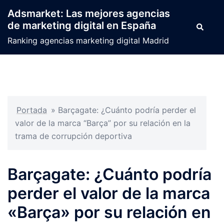
Saltar
Adsmarket: Las mejores agencias
al
de marketing digital en España
Buscar
contenido
Ranking agencias marketing digital Madrid
Portada
»
Barçagate: ¿Cuánto podría perder el
valor de la marca “Barça” por su relación en la
trama de corrupción deportiva
Barçagate: ¿Cuánto podría
perder el valor de la marca
«Barça» por su relación en