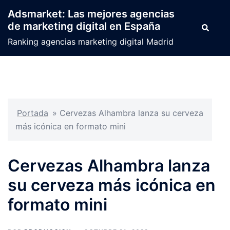
Saltar
Adsmarket: Las mejores agencias
al
de marketing digital en España
Buscar
contenido
Ranking agencias marketing digital Madrid
Portada
»
Cervezas Alhambra lanza su cerveza
más icónica en formato mini
Cervezas Alhambra lanza
su cerveza más icónica en
formato mini