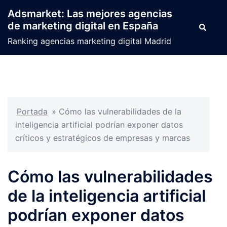
Saltar
Adsmarket: Las mejores agencias
al
de marketing digital en España
Buscar
contenido
Ranking agencias marketing digital Madrid
Portada
»
Cómo las vulnerabilidades de la
inteligencia artificial podrían exponer datos
críticos y estratégicos de empresas y marcas
Cómo las vulnerabilidades
de la inteligencia artificial
podrían exponer datos