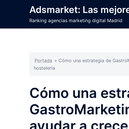
Saltar
Adsmarket: Las mejore
al
contenido
Ranking agencias marketing digital Madrid
Portada
»
Cómo una estrategia de GastroM
hostelería
Cómo una estr
GastroMarketi
ayudar a crece