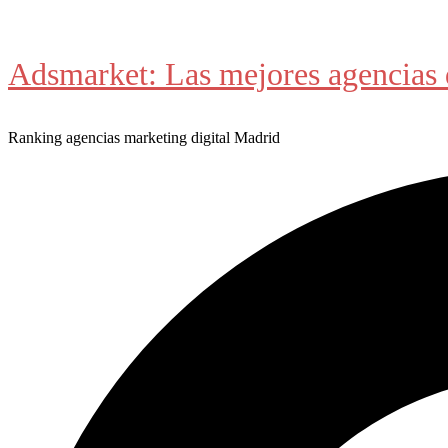
Saltar
al
Adsmarket: Las mejores agencias 
contenido
Ranking agencias marketing digital Madrid
Buscar