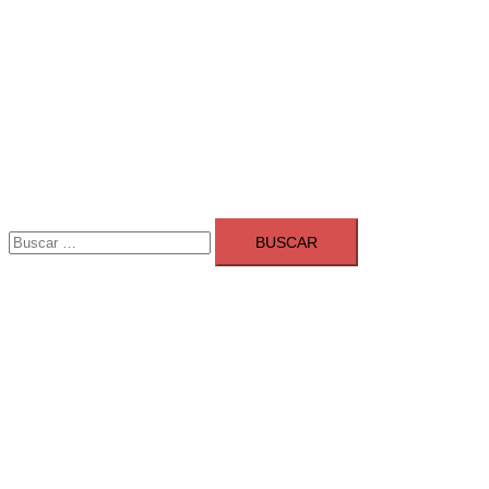
Buscar:
Adsmarket: Las mejores agencias 
Ranking agencias marketing digital Madrid
Cerrar
menú