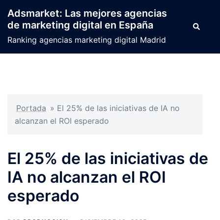
Saltar
Adsmarket: Las mejores agencias
al
de marketing digital en España
Buscar
contenido
Ranking agencias marketing digital Madrid
Portada
»
El 25% de las iniciativas de IA no
alcanzan el ROI esperado
El 25% de las iniciativas de
IA no alcanzan el ROI
esperado