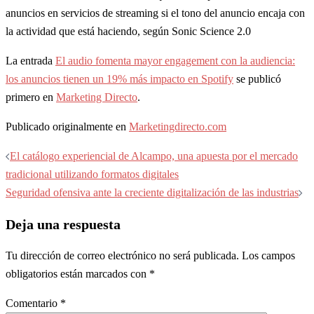
anuncios en servicios de streaming si el tono del anuncio encaja con
la actividad que está haciendo, según Sonic Science 2.0
La entrada
El audio fomenta mayor engagement con la audiencia:
los anuncios tienen un 19% más impacto en Spotify
se publicó
primero en
Marketing Directo
.
Publicado originalmente en
Marketingdirecto.com
Navegación
El catálogo experiencial de Alcampo, una apuesta por el mercado
de
tradicional utilizando formatos digitales
entradas
Seguridad ofensiva ante la creciente digitalización de las industrias
Deja una respuesta
Tu dirección de correo electrónico no será publicada.
Los campos
obligatorios están marcados con
*
Comentario
*