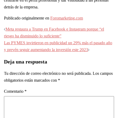
centrarse en el perfil profesional y dar visibilidad a las personas
detrás de la empresa.
Publicado originalmente en
Foromarketing.com
Navegación
Meta restaura a Trump en Facebook e Instagram porque “el
de
riesgo ha disminuido lo suficiente”
entradas
Las PYMES invirtieron en publicidad un 29% más el pasado año
y prevén seguir aumentando la inversión este 2023
Deja una respuesta
Tu dirección de correo electrónico no será publicada.
Los campos
obligatorios están marcados con
*
Comentario
*