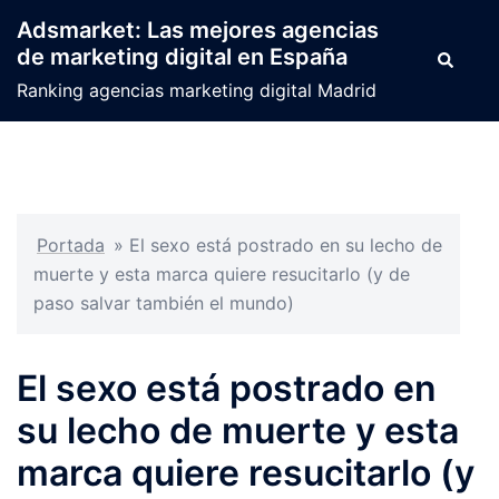
Saltar
Adsmarket: Las mejores agencias
al
de marketing digital en España
Buscar
contenido
Ranking agencias marketing digital Madrid
Portada
»
El sexo está postrado en su lecho de
muerte y esta marca quiere resucitarlo (y de
paso salvar también el mundo)
El sexo está postrado en
su lecho de muerte y esta
marca quiere resucitarlo (y