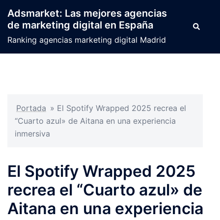
Saltar
Adsmarket: Las mejores agencias
al
de marketing digital en España
Buscar
contenido
Ranking agencias marketing digital Madrid
Portada
»
El Spotify Wrapped 2025 recrea el
“Cuarto azul» de Aitana en una experiencia
inmersiva
El Spotify Wrapped 2025
recrea el “Cuarto azul» de
Aitana en una experiencia