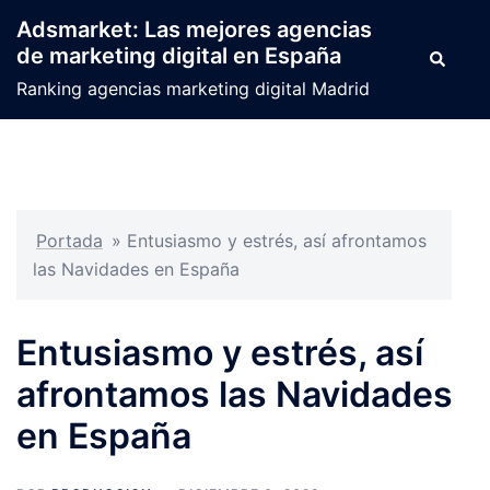
Saltar
Adsmarket: Las mejores agencias
al
de marketing digital en España
Buscar
contenido
Ranking agencias marketing digital Madrid
Portada
»
Entusiasmo y estrés, así afrontamos
las Navidades en España
Entusiasmo y estrés, así
afrontamos las Navidades
en España