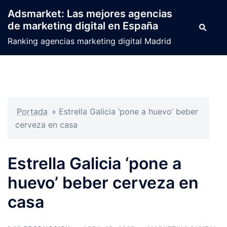
Saltar
Adsmarket: Las mejores agencias
al
de marketing digital en España
Buscar
contenido
Ranking agencias marketing digital Madrid
Portada
»
Estrella Galicia ‘pone a huevo’ beber
cerveza en casa
Estrella Galicia ‘pone a
huevo’ beber cerveza en
casa