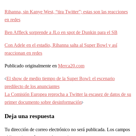
Rihanna, sin Kanye West, “tira Twitter”; estas son las reacciones
en redes
Ben Affleck sorprende a JLo en spot de Dunkin para el SB
Con Adele en el estadio, Rihanna salta al Super Bowl y así
reaccionan en redes
Publicado originalmente en
Merca20.com
Navegación
El show de medio tiempo de la Super Bowl: el escenario
de
predilecto de los anunciantes
entradas
La Comisión Europea reprocha a Twitter la escasez de datos de su
primer documento sobre desinformación
Deja una respuesta
Tu dirección de correo electrónico no será publicada.
Los campos