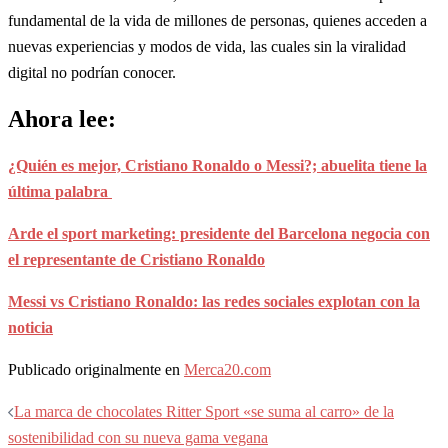
fundamental de la vida de millones de personas, quienes acceden a
nuevas experiencias y modos de vida, las cuales sin la viralidad
digital no podrían conocer.
Ahora lee:
¿Quién es mejor, Cristiano Ronaldo o Messi?; abuelita tiene la
última palabra
Arde el sport marketing: presidente del Barcelona negocia con
el representante de Cristiano Ronaldo
Messi vs Cristiano Ronaldo: las redes sociales explotan con la
noticia
Publicado originalmente en
Merca20.com
Navegación
La marca de chocolates Ritter Sport «se suma al carro» de la
de
sostenibilidad con su nueva gama vegana