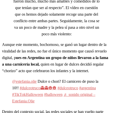
fueron mucho, mucho más amables y comedidos de lo
que tenían que ser al respecto”. El vídeo en cuestión
que os hemos dejado solamente recoge una parte del
conflicto entre ambas partes. Seguidamente, la cosa se
va un poco de madre y la pelea sí pasa a otro nivel un
poco más violento:
Aunque este momento, bochornoso, se ganó un lugar dentro de la
viralidad de las redes, no fue el único momento que causó revuelo
digital, p
ues en Argentina un grupo de niños llevaron a la fama
a una carnicería local,
quien en lugar de dulces decidió regalar
“chorizo” acto que celebraron los infantes y la internet.
@estefania.olie
Dulce o chori? El carnicero de puso la
10!!
#dulceotruco👻👻🎃🎃
#dulceotruco
#argentina
#TikTokHalloween
#halloween
♬ sonido original –
Estefania.Olie
Dentro del contexto social, las redes sociales se han vuelto parte