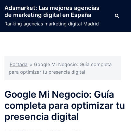
Saltar
Adsmarket: Las mejores agencias
al
de marketing digital en España
Buscar
contenido
Ranking agencias marketing digital Madrid
Portada
»
Google Mi Negocio: Guía completa
para optimizar tu presencia digital
Google Mi Negocio: Guía
completa para optimizar tu
presencia digital