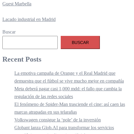
Guest Marbella
Lacado industrial en Madrid
Buscar
BUSCAR
Recent Posts
La emotiva campaña de Orange y el Real Madrid que
demuestra que el fútbol se vive mucho mejor en compañía
Meta deberá pagar casi 1,000 mdd: el fallo que cambia la
regulación de las redes sociales
El fenómeno de Spider-Man trasciende el cine: así caen las
marcas atrapadas en sus telarañas
Volkswagen consigue la ‘pole’ de la inversión
Globant lanza Glob.AI para transformar los servicios