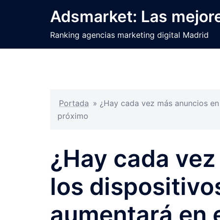
Saltar
Adsmarket: Las mejore
al
contenido
Ranking agencias marketing digital Madrid
Portada
»
¿Hay cada vez más anuncios en l
próximo
¿Hay cada vez
los dispositivo
aumentará en e