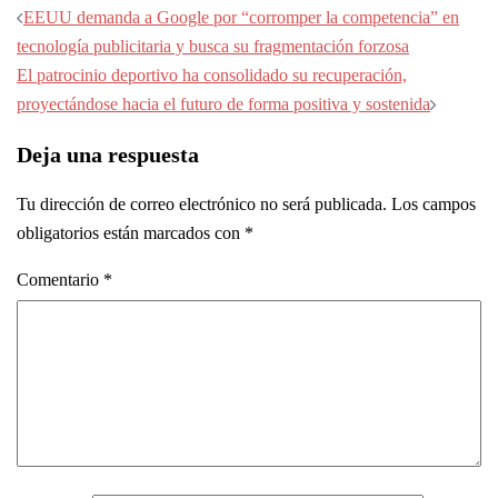
Navegación
EEUU demanda a Google por “corromper la competencia” en
de
tecnología publicitaria y busca su fragmentación forzosa
entradas
El patrocinio deportivo ha consolidado su recuperación,
proyectándose hacia el futuro de forma positiva y sostenida
Deja una respuesta
Tu dirección de correo electrónico no será publicada.
Los campos
obligatorios están marcados con
*
Comentario
*