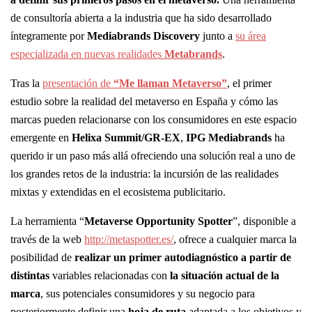
de consultoría abierta a la industria que ha sido desarrollado
íntegramente por
Mediabrands Discovery
junto a
su área
especializada en nuevas realidades
Metabrands
.
Tras la
presentación de
“Me llaman Metaverso”
, el primer
estudio sobre la realidad del metaverso en España y cómo las
marcas pueden relacionarse con los consumidores en este espacio
emergente en
Helixa Summit/GR-EX
,
IPG Mediabrands
ha
querido ir un paso más allá ofreciendo una solución real a uno de
los grandes retos de la industria: la incursión de las realidades
mixtas y extendidas en el ecosistema publicitario.
La herramienta “
Metaverse Opportunity Spotter
”, disponible a
través de la web
http://metaspotter.es/
, ofrece a cualquier marca la
posibilidad de
realizar un primer autodiagnóstico a partir de
distintas
variables relacionadas con
la situación actual de la
marca
, sus potenciales consumidores y su negocio para
posteriormente definir una
hoja de ruta
adaptada a los objetivos y