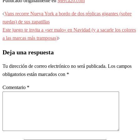
Publicado originalmente en
Merca20.com
Navegación
Vans recorre Nueva York a bordo de dos réplicas gigantes (sobre
de
ruedas) de sus zapatillas
entradas
Este juego te invita a «ser malo» en Navidad (y a sacarle los colores
a las marcas más tramposas)
Deja una respuesta
Tu dirección de correo electrónico no será publicada.
Los campos
obligatorios están marcados con
*
Comentario
*