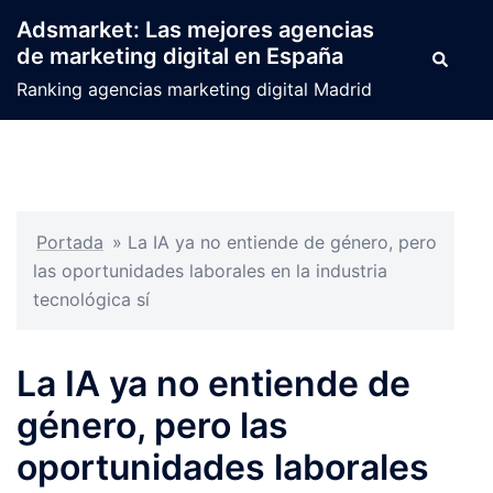
Saltar
Adsmarket: Las mejores agencias
al
de marketing digital en España
Buscar
contenido
Ranking agencias marketing digital Madrid
Portada
»
La IA ya no entiende de género, pero
las oportunidades laborales en la industria
tecnológica sí
La IA ya no entiende de
género, pero las
oportunidades laborales