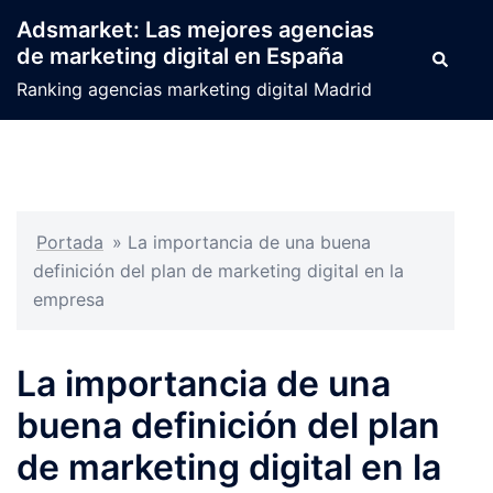
Saltar
Adsmarket: Las mejores agencias
al
de marketing digital en España
Buscar
contenido
Ranking agencias marketing digital Madrid
Portada
»
La importancia de una buena
definición del plan de marketing digital en la
empresa
La importancia de una
buena definición del plan
de marketing digital en la