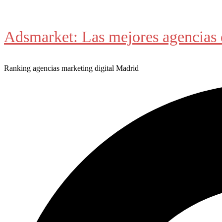
Saltar
al
Adsmarket: Las mejores agencias 
contenido
Ranking agencias marketing digital Madrid
Buscar