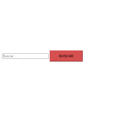
Buscar:
Adsmarket: Las mejores agencias 
Ranking agencias marketing digital Madrid
Cerrar
menú