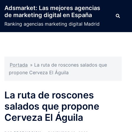
Saltar
Adsmarket: Las mejores agencias
al
de marketing digital en España
Buscar
contenido
Ranking agencias marketing digital Madrid
Portada
»
La ruta de roscones salados que
propone Cerveza El Águila
La ruta de roscones
salados que propone
Cerveza El Águila