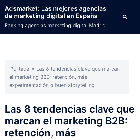
Saltar
Adsmarket: Las mejores agencias
al
de marketing digital en España
Buscar
contenido
Ranking agencias marketing digital Madrid
Portada
»
Las 8 tendencias clave que marcan
el marketing B2B: retención, más
experimentación o buen storytelling
Las 8 tendencias clave que
marcan el marketing B2B:
retención, más