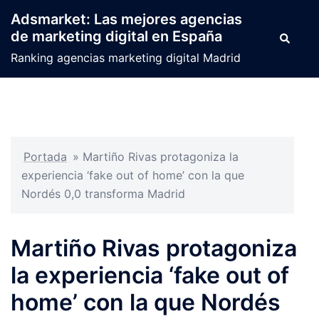
Saltar
Adsmarket: Las mejores agencias
al
de marketing digital en España
Buscar
contenido
Ranking agencias marketing digital Madrid
Portada
»
Martiño Rivas protagoniza la
experiencia ‘fake out of home’ con la que
Nordés 0,0 transforma Madrid
Martiño Rivas protagoniza
la experiencia ‘fake out of
home’ con la que Nordés