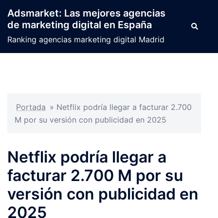
Saltar
Adsmarket: Las mejores agencias
al
de marketing digital en España
Buscar
contenido
Ranking agencias marketing digital Madrid
Portada
»
Netflix podría llegar a facturar 2.700
M por su versión con publicidad en 2025
Netflix podría llegar a
facturar 2.700 M por su
versión con publicidad en
2025