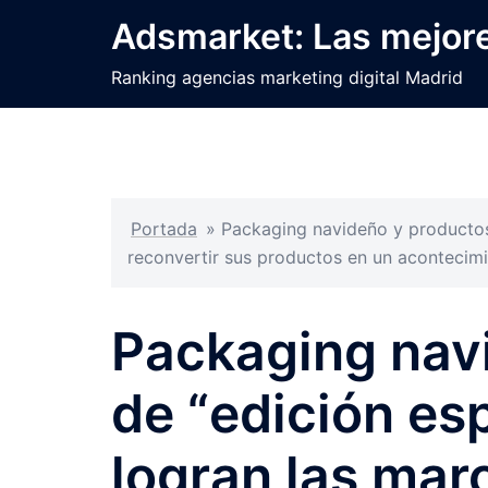
Saltar
Adsmarket: Las mejore
al
contenido
Ranking agencias marketing digital Madrid
Portada
»
Packaging navideño y productos 
reconvertir sus productos en un acontecim
Packaging nav
de “edición esp
logran las mar