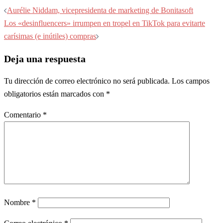
Navegación
Aurélie Niddam, vicepresidenta de marketing de Bonitasoft
de
Los «desinfluencers» irrumpen en tropel en TikTok para evitarte
entradas
carísimas (e inútiles) compras
Deja una respuesta
Tu dirección de correo electrónico no será publicada.
Los campos
obligatorios están marcados con
*
Comentario
*
Nombre
*