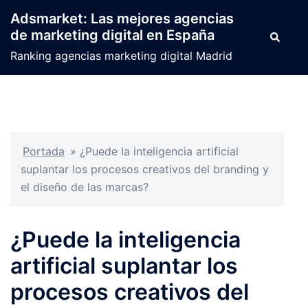
Saltar
Adsmarket: Las mejores agencias
al
de marketing digital en España
Buscar
contenido
Ranking agencias marketing digital Madrid
Portada
»
¿Puede la inteligencia artificial
suplantar los procesos creativos del branding y
el diseño de las marcas?
¿Puede la inteligencia
artificial suplantar los
procesos creativos del