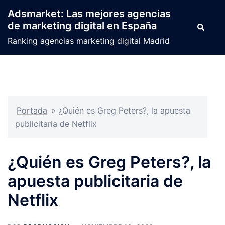
Saltar
Adsmarket: Las mejores agencias
al
de marketing digital en España
Buscar
contenido
Ranking agencias marketing digital Madrid
Portada
»
¿Quién es Greg Peters?, la apuesta
publicitaria de Netflix
¿Quién es Greg Peters?, la
apuesta publicitaria de
Netflix