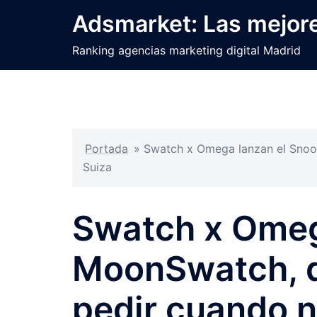
Saltar
Adsmarket: Las mejore
al
contenido
Ranking agencias marketing digital Madrid
Portada
»
Swatch x Omega lanzan el Snoo
Suiza
Swatch x Omeg
MoonSwatch, q
pedir cuando n