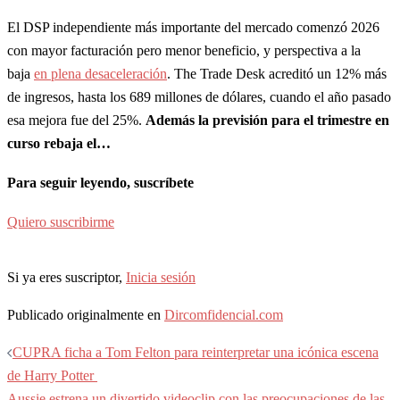
El DSP independiente más importante del mercado comenzó 2026
con mayor facturación pero menor beneficio, y perspectiva a la
baja
en plena desaceleración
. The Trade Desk acreditó un 12% más
de ingresos, hasta los 689 millones de dólares, cuando el año pasado
esa mejora fue del 25%.
Además la previsión para el trimestre en
curso rebaja el…
Para seguir leyendo, suscríbete
Quiero suscribirme
Si ya eres suscriptor,
Inicia sesión
Publicado originalmente en
Dircomfidencial.com
Navegación
CUPRA ficha a Tom Felton para reinterpretar una icónica escena
de
de Harry Potter
Aussie estrena un divertido videoclip con las preocupaciones de las