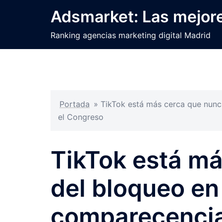
Saltar
Adsmarket: Las mejore
al
contenido
Ranking agencias marketing digital Madrid
Portada
»
TikTok está más cerca que nunc
el Congreso
TikTok está m
del bloqueo en
comparecencia