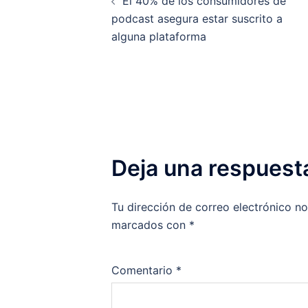
El 40% de los consumidores de
de
podcast asegura estar suscrito a
alguna plataforma
entradas
Deja una respuest
Tu dirección de correo electrónico no
marcados con
*
Comentario
*