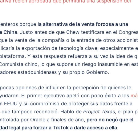
ativa recién aprobada que permitiría una suspensión del
a enteros porque
la alternativa de la venta forzosa a una
de China
. Justo antes de que Chew testificara en el Congres
que la venta de la compañía o la entrada de otros accionis
icaría la exportación de tecnología clave, especialmente e
 plataforma. Y esta respuesta refuerza a su vez la idea de 
o Comunista chino, lo que supone un riesgo inasumible en es
sladores estadounidenses y su propio Gobierno.
pocas opciones de influir en la percepción de quienes le
udaron. El primer ejecutivo apeló con poco éxito a los
má
en EEUU y su compromiso de proteger sus datos frente a
nas que tampoco reconoció. Habló de
Project Texas
, el plan 
ntrolada por Oracle a finales de año,
pero no negó que el
d legal para forzar a TikTok a darle acceso a ella
.