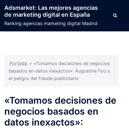
Saltar
Adsmarket: Las mejores agencias
al
de marketing digital en España
Buscar
contenido
Ranking agencias marketing digital Madrid
Portada
»
«Tomamos decisiones de negocios
basados en datos inexactos»: Augustine Fou y
el peligro del fraude publicitario
«Tomamos decisiones de
negocios basados en
datos inexactos»: