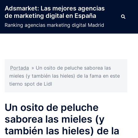
Saltar
Adsmarket: Las mejores agencias
al
de marketing digital en España
Buscar
contenido
Ranking agencias marketing digital Madrid
Portada
»
Un osito de peluche saborea las
mieles (y también las hieles) de la fama en este
tierno spot de Lidl
Un osito de peluche
saborea las mieles (y
también las hieles) de la