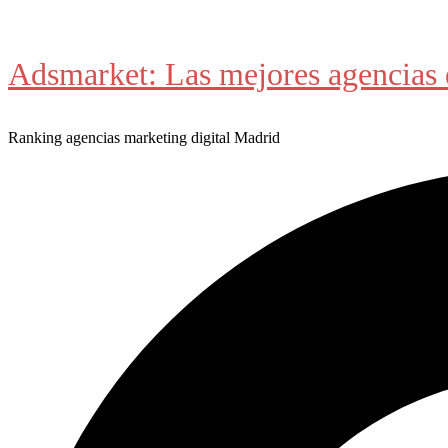
Saltar
al
Adsmarket: Las mejores agencias 
contenido
Ranking agencias marketing digital Madrid
Buscar