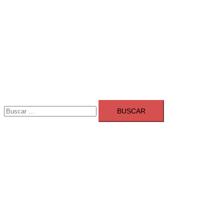
Buscar:
Adsmarket: Las mejores agencias 
Ranking agencias marketing digital Madrid
Cerrar
menú