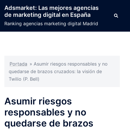
Saltar
Adsmarket: Las mejores agencias
al
de marketing digital en España
Buscar
contenido
Ranking agencias marketing digital Madrid
Portada
»
Asumir riesgos responsables y no
quedarse de brazos cruzados: la visión de
Twilio (P. Bell)
Asumir riesgos
responsables y no
quedarse de brazos