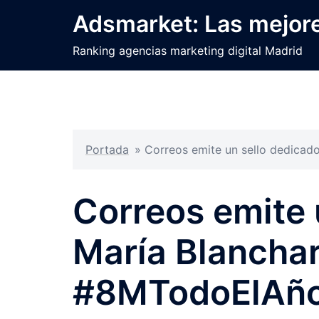
Saltar
Adsmarket: Las mejore
al
contenido
Ranking agencias marketing digital Madrid
Portada
»
Correos emite un sello dedicad
Correos emite 
María Blanchar
#8MTodoElAñ