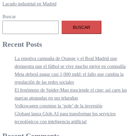
Lacado industrial en Madrid
Buscar
BUSCAR
Recent Posts
La emotiva campaña de Orange y el Real Madrid que
demuestra que el fútbol se vive mucho mejor en compañía
Meta deberá pagar casi 1,000 mdd: el fallo que cambia la
regulación de las redes sociales
El fenómeno de Spider-Man trasciende el cine: así caen las
marcas atrapadas en sus telarañas
Volkswagen consigue la ‘pole’ de la inversión
Globant lanza Glob.AI para transformar los servicios
tecnológicos con inteligencia artificial
Recent Comments