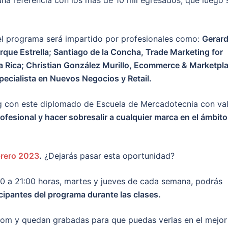
una referencia con los más de 10 mil egresados, que luego 
el programa será impartido por profesionales como:
Gerar
que Estrella; Santiago de la Concha, Trade Marketing for
a Rica; Christian González Murillo, Ecommerce & Marketpl
cialista en Nuevos Negocios y Retail.
ing con este diplomado de Escuela de Mercadotecnia con va
rofesional y hacer sobresalir a cualquier marca en el ámbito
brero 2023
.
¿Dejarás pasar esta oportunidad?
:00 a 21:00 horas, martes y jueves de cada semana, podrás
icipantes del programa durante las clases.
om y quedan grabadas para que puedas verlas en el mejor