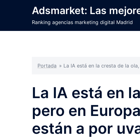
Saltar
Adsmarket: Las mejore
al
contenido
Ranking agencias marketing digital Madrid
Portada
»
La IA está en la cresta de la ol
La IA está en la
pero en Europa
están a por uv