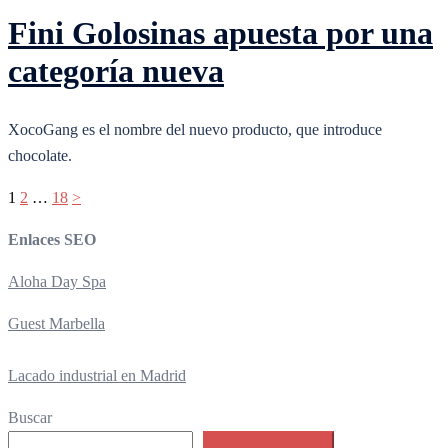
Fini Golosinas apuesta por una
categoría nueva
XocoGang es el nombre del nuevo producto, que introduce
chocolate.
Paginación
1
2
…
18
>
de
Enlaces SEO
entradas
Aloha Day Spa
Guest Marbella
Lacado industrial en Madrid
Buscar