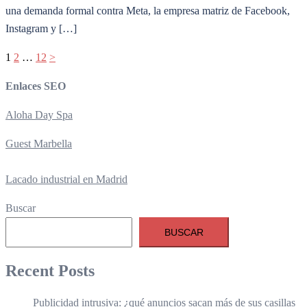
una demanda formal contra Meta, la empresa matriz de Facebook,
Instagram y […]
Paginación
1
2
…
12
>
de
Enlaces SEO
entradas
Aloha Day Spa
Guest Marbella
Lacado industrial en Madrid
Buscar
BUSCAR
Recent Posts
Publicidad intrusiva: ¿qué anuncios sacan más de sus casillas