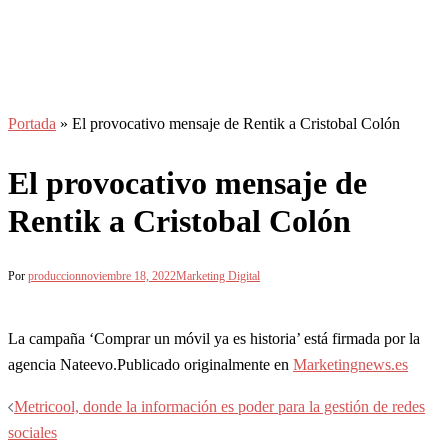
Portada
»
El provocativo mensaje de Rentik a Cristobal Colón
El provocativo mensaje de
Rentik a Cristobal Colón
Por
produccion
noviembre 18, 2022
Marketing Digital
La campaña ‘Comprar un móvil ya es historia’ está firmada por la
agencia Nateevo.Publicado originalmente en
Marketingnews.es
Navegación
Metricool, donde la información es poder para la gestión de redes
de
sociales