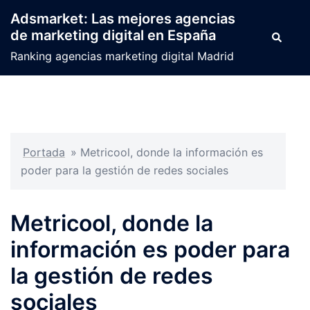
Saltar
Adsmarket: Las mejores agencias
al
de marketing digital en España
Buscar
contenido
Ranking agencias marketing digital Madrid
Portada
»
Metricool, donde la información es
poder para la gestión de redes sociales
Metricool, donde la
información es poder para
la gestión de redes
sociales