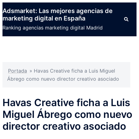
Saltar
Adsmarket: Las mejores agencias de
al
marketing digital en España
Buscar
contenido
Ranking agencias marketing digital Madrid
Portada
»
Havas Creative ficha a Luis Miguel
Ábrego como nuevo director creativo asociado
Havas Creative ficha a Luis
Miguel Ábrego como nuevo
director creativo asociado